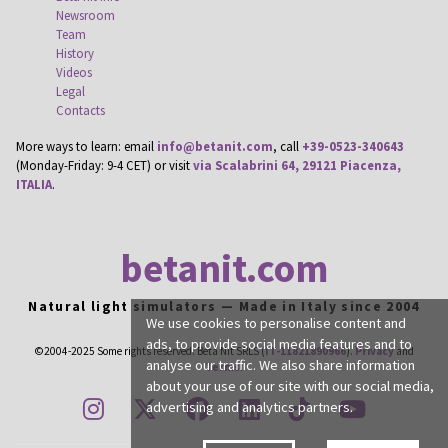
Newsroom
Team
History
Videos
Legal
Contacts
More ways to learn: email
info@betanit.com
, call
+39-0523-340643
(Monday-Friday: 9-4 CET) or visit
via Scalabrini 64, 29121 Piacenza,
ITALIA
.
betanit.com
Natural light simulators — Made in Italy since 2004
We use cookies to personalise content and
ads, to provide social media features and to
©2004-2025 Some rights reserved. Beta Nit SRLS (
IT-11821890966
).
Privacy
and
analyse our traffic. We also share information
Terms
.
about your use of our site with our social media,
instagram
twitter
facebook
linkedin
tiktok
youtub
advertising and analytics partners.