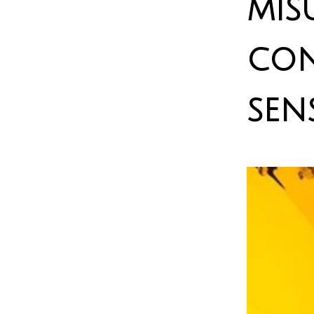
mis
con
sen