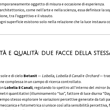
temporaneamente oggetto di misura e occasione di esperienza.
rchitettonico, come nell’arte e nella scienza, essa definisce la sog
ione, tra l’oggettivo e il vissuto.
gni superficie esistono solo nella relazione che la luce instaura co
à e qualità: due facce della stess
 sole e di cielo
Betanit
—
Lobelia
,
Lobelia 8 Canali
e
Orchard
— tra
one complessa in un campo di ricerca controllato.
con
Lobelia 8 Canali
, regolando lo spettro all’interno del
mirror b
etri quantitativi (illuminamento “lux”, fattore di luce diurna “Day
tempo stesso esplorare le variazioni percettive generate da tali p
meccanica e fotometrica si unisce così alla sensibilità percettiva