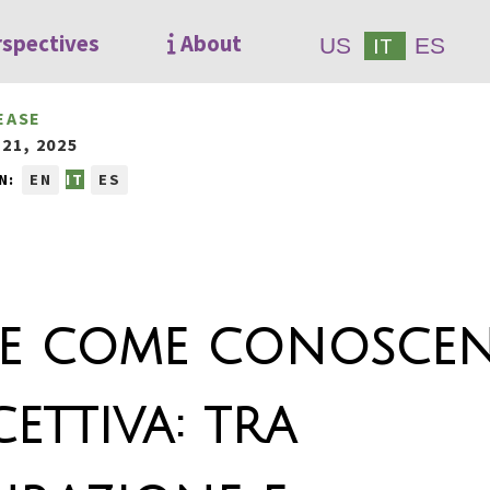
rspectives
About
IT
US
ES
EASE
21, 2025
N:
EN
IT
ES
e come conosce
cettiva: tra