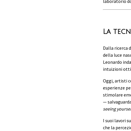
laboratorio d
La tecn
Dalla ricerca 
della luce nas
Leonardo indag
intuizioni ott
Oggi, artisti
esperienze per
stimolare emoz
— salvaguarda
seeing yoursel
I suoi lavori 
che la percezi