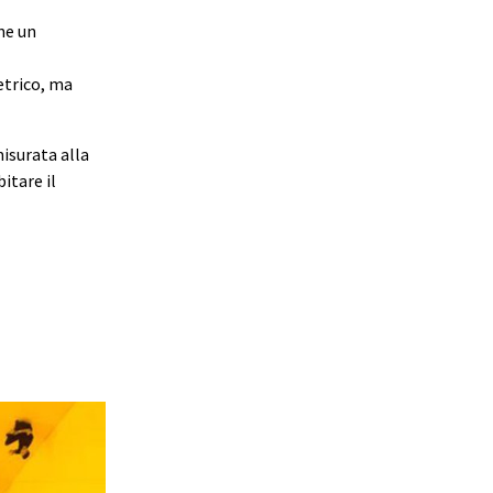
ne un
etrico, ma
misurata alla
itare il