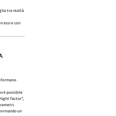
lia tra realtà
n essi e con
a
sformano
ox
è possibile
light Factor”,
arametri.
, formando un