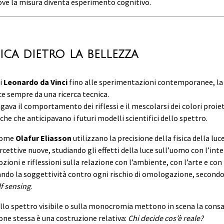
ove la misura diventa esperimento cognitivo.
ica dietro la bellezza
di
Leonardo da Vinci
fino alle sperimentazioni contemporanee, la
ce sempre da una ricerca tecnica.
ava il comportamento dei riflessi e il mescolarsi dei colori proiet
iche che anticipavano i futuri modelli scientifici dello spettro.
 come
Olafur Eliasson
utilizzano la precisione della fisica della lu
cettive nuove, studiando gli effetti della luce sull’uomo con l’inte
ioni e riflessioni sulla relazione con l’ambiente, con l’arte e con 
ndo la soggettività contro ogni rischio di omologazione, secondo 
f sensing
.
sullo spettro visibile o sulla monocromia mettono in scena la con
one stessa è una costruzione relativa:
Chi decide cos’è reale?