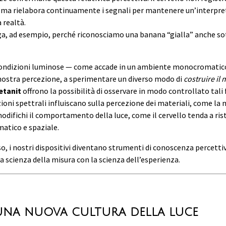
ma rielabora continuamente i segnali per mantenere un’interpr
 realtà.
ega, ad esempio, perché riconosciamo una banana “gialla” anche so
ondizioni luminose — come accade in un ambiente monocromatico
a nostra percezione, a sperimentare un diverso modo di
costruire il
etanit
offrono la possibilità di osservare in modo controllato tali
ioni spettrali influiscano sulla percezione dei materiali, come la
odifichi il comportamento della luce, come il cervello tenda a rist
matico e spaziale.
o, i nostri dispositivi diventano strumenti di conoscenza percettiv
la scienza della misura con la scienza dell’esperienza.
una nuova cultura della luce