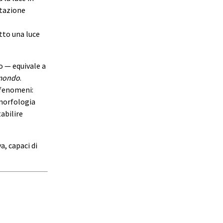
etazione
tto una luce
 — equivale a
 mondo
.
 fenomeni:
 morfologia
abilire
a, capaci di