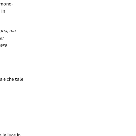
e mono-
 in
sona, ma
a:
cere
a e che tale
o
 la luce in