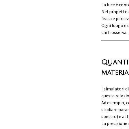
La luce è con
Nel progetto a
fisica e percez
Ogni luogo e o
chi li osserva.
Quantit
materia
I simulatori di
questa relazi
Ad esempio, 
studiare param
spettro) e al 
La precisione 