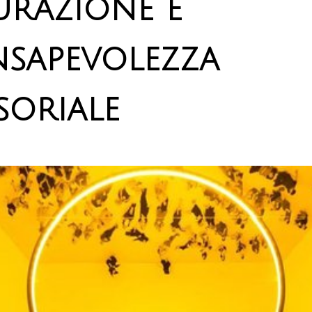
urazione e
sapevolezza
soriale