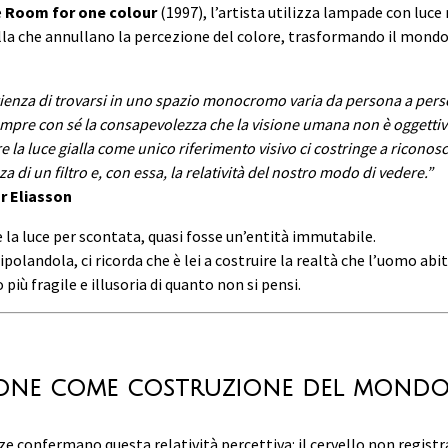
e
Room for one colour
(1997), l’artista utilizza lampade con luc
lla che annullano la percezione del colore, trasformando il mondo
ienza di trovarsi in uno spazio monocromo varia da persona a per
mpre con sé la consapevolezza che la visione umana non è oggettiv
e la luce gialla come unico riferimento visivo ci costringe a riconos
za di un filtro e, con essa, la relatività del nostro modo di vedere.”
r Eliasson
e la luce per scontata, quasi fosse un’entità immutabile.
polandola, ci ricorda che è lei a costruire la realtà che l’uomo abit
 più fragile e illusoria di quanto non si pensi.
ione come costruzione del mond
e confermano questa relatività percettiva: il cervello non registra