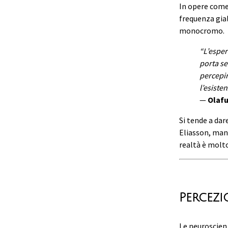
In opere com
frequenza gia
monocromo.
“L’esper
porta se
percepir
l’esisten
—
Olafu
Si tende a dar
Eliasson, mani
realtà è molto
Percez
Le neuroscienz