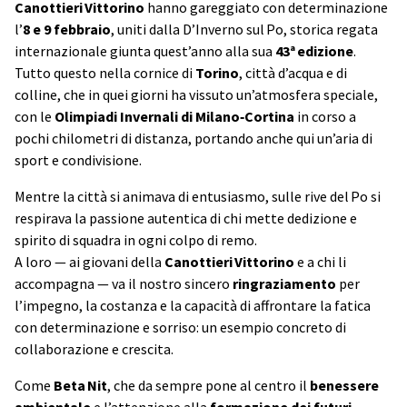
Canottieri Vittorino
hanno gareggiato con determinazione
l’
8 e 9 febbraio
, uniti dalla D’Inverno sul Po, storica regata
internazionale giunta quest’anno alla sua
43ª edizione
.
Tutto questo nella cornice di
Torino
, città d’acqua e di
colline, che in quei giorni ha vissuto un’atmosfera speciale,
con le
Olimpiadi Invernali di Milano‑Cortina
in corso a
pochi chilometri di distanza, portando anche qui un’aria di
sport e condivisione.
Mentre la città si animava di entusiasmo, sulle rive del Po si
respirava la passione autentica di chi mette dedizione e
spirito di squadra in ogni colpo di remo.
A loro — ai giovani della
Canottieri Vittorino
e a chi li
accompagna — va il nostro sincero
ringraziamento
per
l’impegno, la costanza e la capacità di affrontare la fatica
con determinazione e sorriso: un esempio concreto di
collaborazione e crescita.
Come
Beta Nit
, che da sempre pone al centro il
benessere