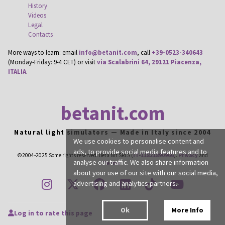
History
Videos
Legal
Contacts
More ways to learn: email
info@betanit.com
, call
+39-0523-340643
(Monday-Friday: 9-4 CET) or visit
via Scalabrini 64, 29121 Piacenza,
ITALIA
.
betanit.com
Natural light simulators — Made in Italy since 2004
We use cookies to personalise content and
ads, to provide social media features and to
©2004-2025 Some rights reserved. Beta Nit SRLS (
IT-11821890966
).
Privacy
and
analyse our traffic. We also share information
Terms
.
about your use of our site with our social media,
instagram
twitter
facebook
linkedin
tiktok
youtub
advertising and analytics partners.
Ok
More Info
Log in to rate this page