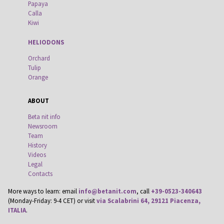
Papaya
Calla
Kiwi
HELIODONS
Orchard
Tulip
Orange
ABOUT
Beta nit info
Newsroom
Team
History
Videos
Legal
Contacts
More ways to learn: email
info@betanit.com
, call
+39-0523-340643
(Monday-Friday: 9-4 CET) or visit
via Scalabrini 64, 29121 Piacenza,
ITALIA
.